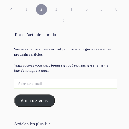
PAGINATION
1
2
3
4
5
…
8
DES
PUBLICATIONS
Toute l'actu de l'emploi
Saisissez votre adresse e-mail pour recevoir gratuitement les
prochains articles !
Vous pouvez vous désabonner à tout moment avec le lien en
bas de chaque e-mail.
Adresse
e-
mail
Abonnez-vous
Articles les plus lus