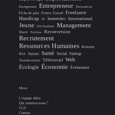
Entrepreneur
Facturation
Enseignement
Freelance
Fiche de paie
France Travail
Handicap
International
Immobilier
IA
Jeune
Management
Job étudiant
Reconversion
Master
Problème
Recrutement
Ressources Humaines
Retraite
Santé
Social
Startup
Salaire
RSA
Web
Télétravail
Transfrontalier
Économie
Écologie
Événement
Menu
L'équipe édito
Qui sommes-nous ?
CGU
Contact