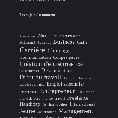
Les sujets du moment
Alternance
Arrêt maladie
Absentéisme
Business
Artisanat
Cadre
Burn-out
Carrière
Chomage
Communication
Congés payés
Création d'entreprise
CSE
Discrimination
CV et entretien
Droit du travail
Défense
Démission
Emploi saisonnier
Emploi en ligne
Entrepreneur
Facturation
Enseignement
Freelance
Fiche de paie
France Travail
Handicap
International
Immobilier
IA
Jeune
Management
Job étudiant
Reconversion