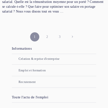
salarial. Quelle est la rémunération moyenne pour un porté ? Comment
se calcule-t-elle ? Que faire pour optimiser son salaire en portage
salarial ? Nous vous disons tout en vous …
PAGINATION
1
2
3
DES
Informations
PUBLICATIONS
Création & reprise d'entreprise
Emploi et formation
Recrutement
Toute l'actu de l'emploi