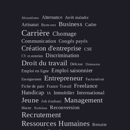
Alternance
Arrêt maladie
Absentéisme
Business
Artisanat
Cadre
Burn-out
Carrière
Chomage
Communication
Congés payés
Création d'entreprise
CSE
Discrimination
CV et entretien
Droit du travail
Défense
Démission
Emploi saisonnier
Emploi en ligne
Entrepreneur
Facturation
Enseignement
Freelance
Fiche de paie
France Travail
Handicap
International
Immobilier
IA
Jeune
Management
Job étudiant
Reconversion
Master
Problème
Recrutement
Ressources Humaines
Retraite