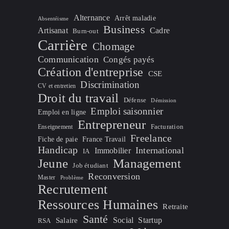
Alternance
Arrêt maladie
Absentéisme
Business
Artisanat
Cadre
Burn-out
Carrière
Chomage
Communication
Congés payés
Création d'entreprise
CSE
Discrimination
CV et entretien
Droit du travail
Défense
Démission
Emploi saisonnier
Emploi en ligne
Entrepreneur
Facturation
Enseignement
Freelance
Fiche de paie
France Travail
Handicap
International
Immobilier
IA
Jeune
Management
Job étudiant
Reconversion
Master
Problème
Recrutement
Ressources Humaines
Retraite
Santé
Social
Startup
Salaire
RSA