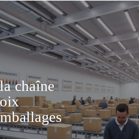
la chaîne
hoix
emballages