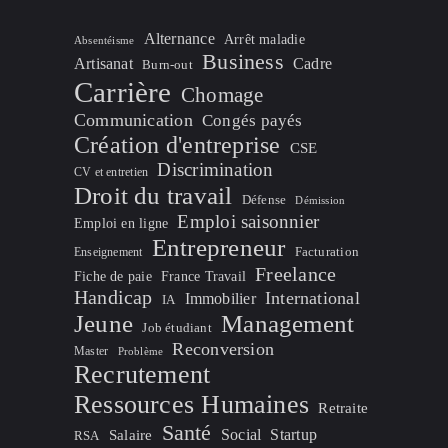
Alternance
Arrêt maladie
Absentéisme
Business
Artisanat
Cadre
Burn-out
Carrière
Chomage
Communication
Congés payés
Création d'entreprise
CSE
Discrimination
CV et entretien
Droit du travail
Défense
Démission
Emploi saisonnier
Emploi en ligne
Entrepreneur
Facturation
Enseignement
Freelance
Fiche de paie
France Travail
Handicap
International
Immobilier
IA
Jeune
Management
Job étudiant
Reconversion
Master
Problème
Recrutement
Ressources Humaines
Retraite
Santé
Social
Startup
Salaire
RSA