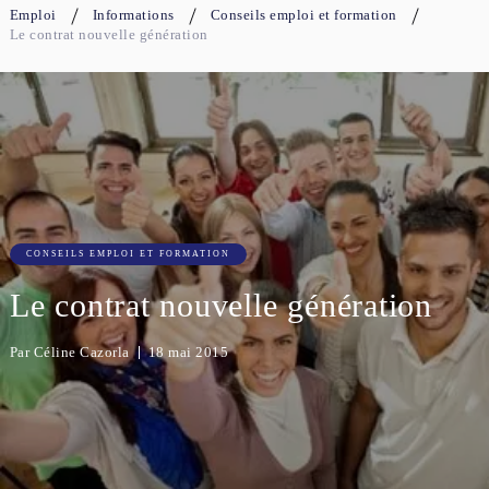
Emploi
Informations
Conseils emploi et formation
Le contrat nouvelle génération
CONSEILS EMPLOI ET FORMATION
Le contrat nouvelle génération
Par
Céline Cazorla
18 mai 2015