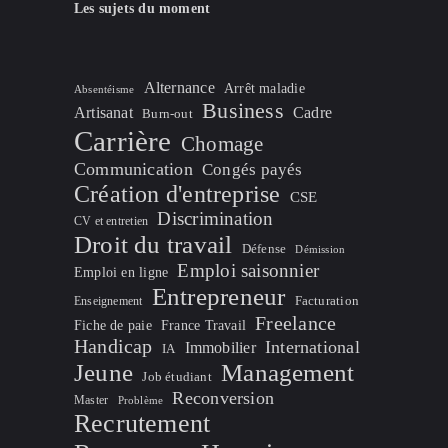
Les sujets du moment
Alternance
Arrêt maladie
Absentéisme
Business
Artisanat
Cadre
Burn-out
Carrière
Chomage
Communication
Congés payés
Création d'entreprise
CSE
Discrimination
CV et entretien
Droit du travail
Défense
Démission
Emploi saisonnier
Emploi en ligne
Entrepreneur
Facturation
Enseignement
Freelance
Fiche de paie
France Travail
Handicap
International
Immobilier
IA
Jeune
Management
Job étudiant
Reconversion
Master
Problème
Recrutement