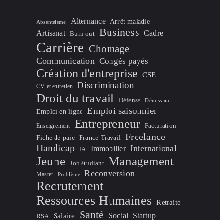
Alternance
Arrêt maladie
Absentéisme
Business
Artisanat
Cadre
Burn-out
Carrière
Chomage
Communication
Congés payés
Création d'entreprise
CSE
Discrimination
CV et entretien
Droit du travail
Défense
Démission
Emploi saisonnier
Emploi en ligne
Entrepreneur
Facturation
Enseignement
Freelance
Fiche de paie
France Travail
Handicap
International
Immobilier
IA
Jeune
Management
Job étudiant
Reconversion
Master
Problème
Recrutement
Ressources Humaines
Retraite
Santé
Social
Startup
Salaire
RSA