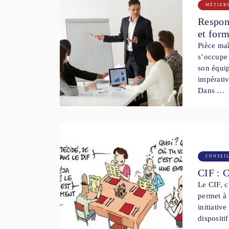
MÉTIER
Respons
et for
Pièce maî
s’occupe 
son équip
impérativ
Dans …
CONSEI
CIF : 
Le CIF, c
permet à 
initiativ
dispositi