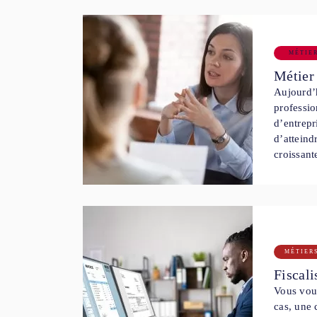
MÉTIE
Métier 
Aujourd’h
professio
d’entrepr
d’atteind
croissant
MÉTIER
Fiscali
Vous vous
cas, une 