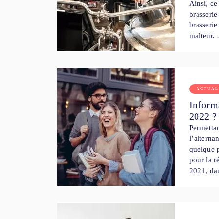
Ainsi, ce
brasserie
brasserie
malteur.
ACTUAL
Inform
2022 ?
Permettan
l’alterna
quelque p
pour la r
2021, da