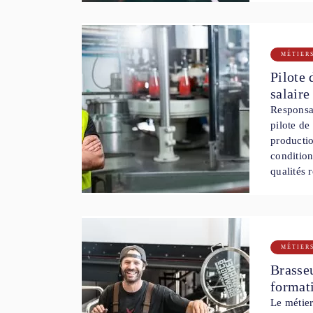
MÉTIER
Pilote 
salair
Responsab
pilote de
productio
condition
qualités 
MÉTIER
Brasseu
format
Le métier