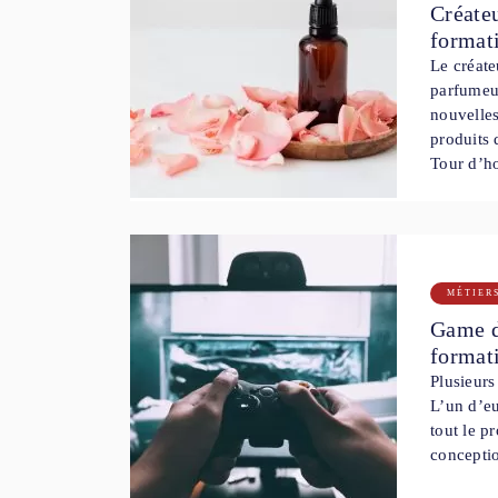
Créateu
format
Le créat
parfumeu
nouvelles
produits 
Tour d’h
MÉTIER
Game de
format
Plusieurs
L’un d’eu
tout le p
concepti