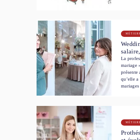
MÉTIER
Wedding
salaire
La profes
mariage »
présente 
qu’elle a
mariage
MÉTIER
Prothés