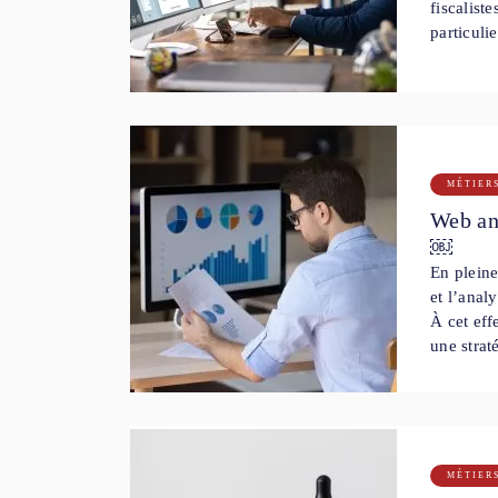
fiscaliste
particulie
MÉTIER
Web ana
￼
En pleine
et l’anal
À cet eff
une strat
MÉTIER