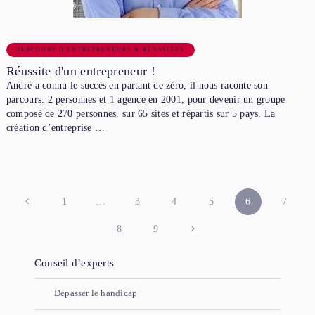
PARCOURS D'ENTREPRENEURS & RÉUSSITES
Réussite d'un entrepreneur !
André a connu le succès en partant de zéro, il nous raconte son
parcours. 2 personnes et 1 agence en 2001, pour devenir un groupe
composé de 270 personnes, sur 65 sites et répartis sur 5 pays. La
création d’entreprise …
PAGINATION
1
…
3
4
5
6
7
DES
8
9
PUBLICATIONS
Conseil d’experts
Dépasser le handicap