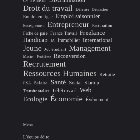
CV et entretien
Droit du travail
Défense
Démission
Emploi saisonnier
Emploi en ligne
Entrepreneur
Facturation
Enseignement
Freelance
Fiche de paie
France Travail
Handicap
International
Immobilier
IA
Jeune
Management
Job étudiant
Reconversion
Master
Problème
Recrutement
Ressources Humaines
Retraite
Santé
Social
Startup
Salaire
RSA
Web
Télétravail
Transfrontalier
Économie
Écologie
Événement
Menu
L'équipe édito