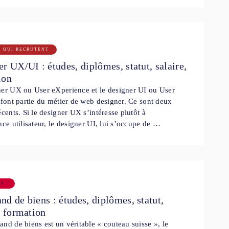
S QUI RECRUTENT
r UX/UI : études, diplômes, statut, salaire,
ion
ner UX ou User eXperience et le designer UI ou User
 font partie du métier de web designer. Ce sont deux
écents. Si le designer UX s’intéresse plutôt à
nce utilisateur, le designer UI, lui s’occupe de …
RS
d de biens : études, diplômes, statut,
, formation
nd de biens est un véritable « couteau suisse », le