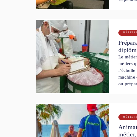
MÉTIER
Prépara
diplôme
Le métier
métiers q
l’échelle
machine q
ou prépa
MÉTIER
Animate
métier,