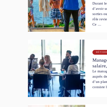
Durant le
d’avoir u
sorties o
rôle revi
Ce …
MÉTIER
Manager
salaire
Le manage
auprès de
d’un plan
consiste 