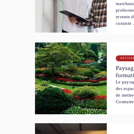
marchand
professio
revente d
consiste
MÉTIER
Paysagi
format
Le paysag
des espace
de mettre
Contraire