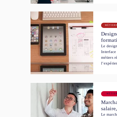
MÉTIER
Designe
format
Le desig
Interface
métiers r
l’expérie
MÉTIE
Marchan
salaire
Le marcha