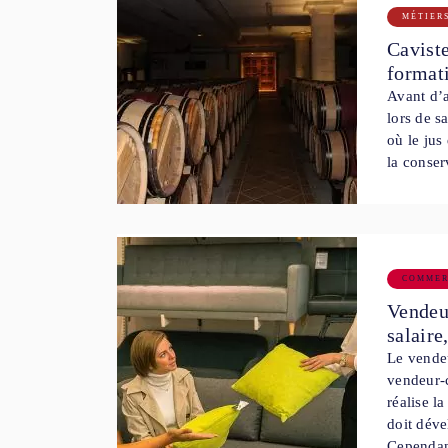
MÉTIER
Caviste
format
Avant d’a
lors de s
où le jus
la conse
COMMER
Vendeur
salaire
Le vendeu
vendeur-c
réalise l
doit déve
Cependa