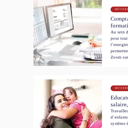
MÉTIER
Comptab
format
Au sein d
pour tout
l’enregis
permettre
Zoom sur 
MÉTIER
Educate
salaire
Travaille
d’enfants
système é