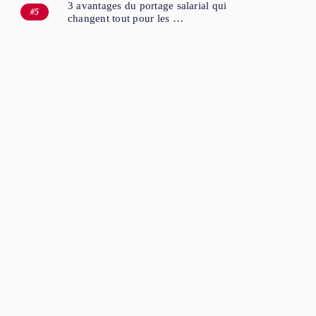
3 avantages du portage salarial qui
changent tout pour les …